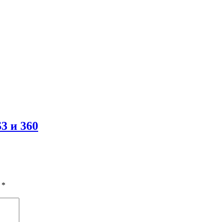
3 и 360
ы
*