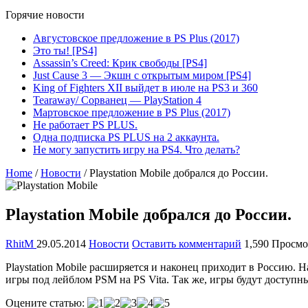
Горячие новости
Августовское предложение в PS Plus (2017)
Это ты! [PS4]
Assassin’s Creed: Крик свободы [PS4]
Just Cause 3 — Экшн с открытым миром [PS4]
King of Fighters XII выйдет в июле на PS3 и 360
Tearaway/ Сорванец — PlayStation 4
Мартовское предложение в PS Plus (2017)
Не работает PS PLUS.
Одна подписка PS PLUS на 2 аккаунта.
Не могу запустить игру на PS4. Что делать?
Home
/
Новости
/
Playstation Mobile добрался до России.
Playstation Mobile добрался до России.
RhitM
29.05.2014
Новости
Оставить комментарий
1,590 Просмо
Playstation Mobile расширяется и наконец приходит в Россию. 
игры под лейблом PSM на PS Vita. Так же, игры будут доступ
Оцените статью: