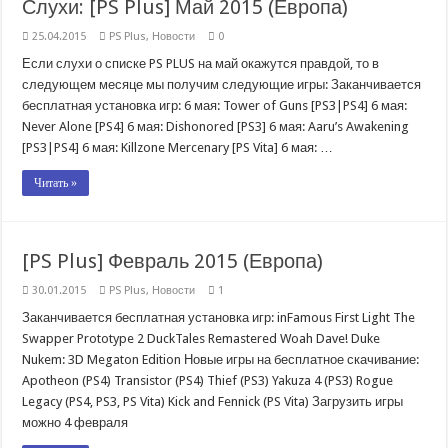
Слухи: [PS Plus] Май 2015 (Европа)
25.04.2015
PS Plus
,
Новости
0
Если слухи о списке PS PLUS на май окажутся правдой, то в
следующем месяце мы получим следующие игры: Заканчивается
бесплатная установка игр: 6 мая: Tower of Guns [PS3|PS4] 6 мая:
Never Alone [PS4] 6 мая: Dishonored [PS3] 6 мая: Aaru’s Awakening
[PS3|PS4] 6 мая: Killzone Mercenary [PS Vita] 6 мая: …
Читать »
[PS Plus] Февраль 2015 (Европа)
30.01.2015
PS Plus
,
Новости
1
Заканчивается бесплатная установка игр: inFamous First Light The
Swapper Prototype 2 DuckTales Remastered Woah Dave! Duke
Nukem: 3D Megaton Edition Новые игры на бесплатное скачивание:
Apotheon (PS4) Transistor (PS4) Thief (PS3) Yakuza 4 (PS3) Rogue
Legacy (PS4, PS3, PS Vita) Kick and Fennick (PS Vita) Загрузить игры
можно 4 февраля