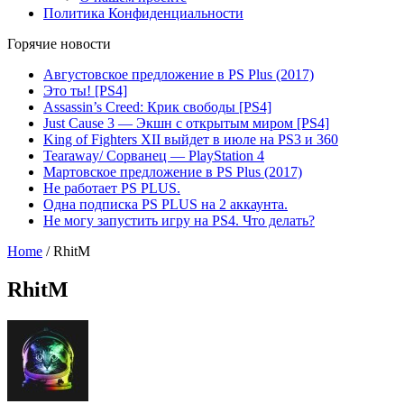
Политика Конфиденциальности
Горячие новости
Августовское предложение в PS Plus (2017)
Это ты! [PS4]
Assassin’s Creed: Крик свободы [PS4]
Just Cause 3 — Экшн с открытым миром [PS4]
King of Fighters XII выйдет в июле на PS3 и 360
Tearaway/ Сорванец — PlayStation 4
Мартовское предложение в PS Plus (2017)
Не работает PS PLUS.
Одна подписка PS PLUS на 2 аккаунта.
Не могу запустить игру на PS4. Что делать?
Home
/
RhitM
RhitM