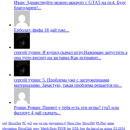
Иван: Здравствуйте можно аккаунт с GTA5 на пс4. Буду
благодарен!...
Ерболат: фифа 18 дай пжс...
сергей турин: Я купил,скачал игру.Нажимаю запустить а
она тупо виснет на заставке.Как исправит...
сергей турин: 5. Проблема уже с загруженными
материалами. Зачастую, такая проблема решается по...
Роман Роман: Привет у тебя есть эти игры? гта5 или
фаллоут 4 дай скачать...
ps4
XboxOne
PC
ps3
psn
ps vita
playstation 4
Xbox One
Xbox360
PS Plus
экшн
playstation
DriveClub
sony
Watch Dogs
PSVR
faq
GTA
free
the last of us
action
E3 2014