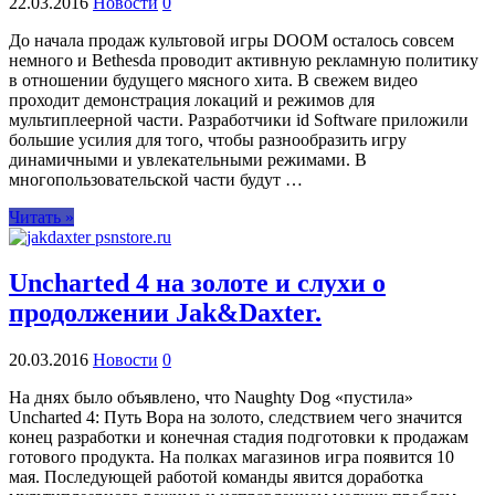
22.03.2016
Новости
0
До начала продаж культовой игры DOOM осталось совсем
немного и Bethesda проводит активную рекламную политику
в отношении будущего мясного хита. В свежем видео
проходит демонстрация локаций и режимов для
мультиплеерной части. Разработчики id Software приложили
большие усилия для того, чтобы разнообразить игру
динамичными и увлекательными режимами. В
многопользовательской части будут …
Читать »
Uncharted 4 на золоте и слухи о
продолжении Jak&Daxter.
20.03.2016
Новости
0
На днях было объявлено, что Naughty Dog «пустила»
Uncharted 4: Путь Вора на золото, следствием чего значится
конец разработки и конечная стадия подготовки к продажам
готового продукта. На полках магазинов игра появится 10
мая. Последующей работой команды явится доработка