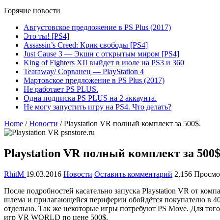
Горячие новости
Августовское предложение в PS Plus (2017)
Это ты! [PS4]
Assassin’s Creed: Крик свободы [PS4]
Just Cause 3 — Экшн с открытым миром [PS4]
King of Fighters XII выйдет в июле на PS3 и 360
Tearaway/ Сорванец — PlayStation 4
Мартовское предложение в PS Plus (2017)
Не работает PS PLUS.
Одна подписка PS PLUS на 2 аккаунта.
Не могу запустить игру на PS4. Что делать?
Home
/
Новости
/
Playstation VR полный комплект за 500$.
Playstation VR полный комплект за 500$
RhitM
19.03.2016
Новости
Оставить комментарий
2,156 Просмо
После подробностей касательно запуска Playstation VR от комп
шлема и прилагающейся периферии обойдётся покупателю в 4
отдельно. Так же некоторые игры потребуют PS Move. Для тог
игр VR WORLD по цене 500$.