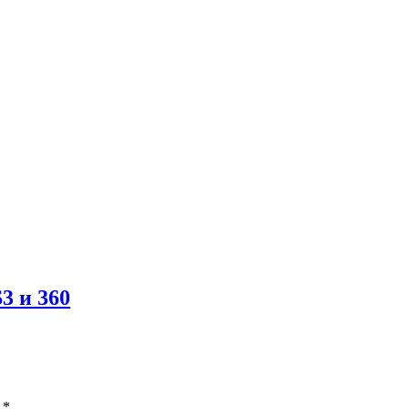
3 и 360
ы
*