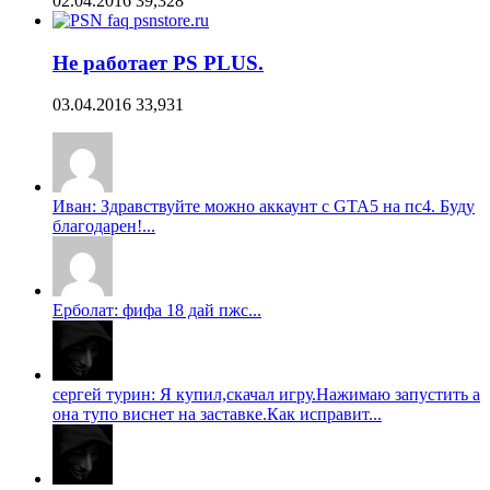
02.04.2016
39,328
Не работает PS PLUS.
03.04.2016
33,931
Иван: Здравствуйте можно аккаунт с GTA5 на пс4. Буду
благодарен!...
Ерболат: фифа 18 дай пжс...
сергей турин: Я купил,скачал игру.Нажимаю запустить а
она тупо виснет на заставке.Как исправит...