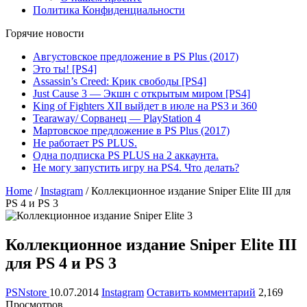
Политика Конфиденциальности
Горячие новости
Августовское предложение в PS Plus (2017)
Это ты! [PS4]
Assassin’s Creed: Крик свободы [PS4]
Just Cause 3 — Экшн с открытым миром [PS4]
King of Fighters XII выйдет в июле на PS3 и 360
Tearaway/ Сорванец — PlayStation 4
Мартовское предложение в PS Plus (2017)
Не работает PS PLUS.
Одна подписка PS PLUS на 2 аккаунта.
Не могу запустить игру на PS4. Что делать?
Home
/
Instagram
/
Коллекционное издание Sniper Elite III для
PS 4 и PS 3
Коллекционное издание Sniper Elite III
для PS 4 и PS 3
PSNstore
10.07.2014
Instagram
Оставить комментарий
2,169
Просмотров