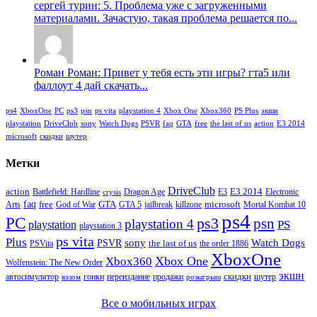
сергей турин: 5. Проблема уже с загруженными
материалами. Зачастую, такая проблема решается по...
Роман Роман: Привет у тебя есть эти игры? гта5 или
фаллоут 4 дай скачать...
ps4
XboxOne
PC
ps3
psn
ps vita
playstation 4
Xbox One
Xbox360
PS Plus
экшн
playstation
DriveClub
sony
Watch Dogs
PSVR
faq
GTA
free
the last of us
action
E3 2014
microsoft
скидки
шутер
Метки
DriveClub
action
E3 2014
Battlefield: Hardline
Dragon Age
E3
Electronic
crysis
faq
free
GTA
microsoft
Arts
God of War
GTA 5
jailbreak
killzone
Mortal Kombat 10
ps4
PC
ps3
psn
playstation 4
PS
playstation
playstation 3
ps vita
Plus
sony
PSVR
Watch Dogs
the last of us
PSVita
the order 1886
XboxOne
Xbox One
Xbox360
Wolfenstein: The New Order
экшн
скидки
автосимулятор
гонки
переиздание
продажи
шутер
взлом
розыгрыш
Все о мобильных играх