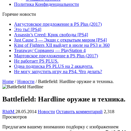
Политика Конфиденциальности
Горячие новости
Августовское предложение в PS Plus (2017)
Это ты! [PS4]
Assassin’s Creed: Крик свободы [PS4]
Just Cause 3 — Экшн с открытым миром [PS4]
King of Fighters XII выйдет в июле на PS3 и 360
Tearaway/ Сорванец — PlayStation 4
Мартовское предложение в PS Plus (2017)
Не работает PS PLUS.
Одна подписка PS PLUS на 2 аккаунта.
Не могу запустить игру на PS4. Что делать?
Home
/
Новости
/
Battlefield: Hardline оружие и техника.
Battlefield: Hardline оружие и техника.
RhitM
28.05.2014
Новости
Оставить комментарий
2,318
Просмотров
Предлагаем вашему вниманию подборку с изображением