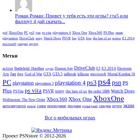
Роман Роман: Привет у тебя есть эти игры? гта5 или
фаллоут 4 дай скачать...
ps4
XboxOne
PC
ps3
psn
ps vita
playstation 4
Xbox One
Xbox360
PS Plus
экшн
playstation
DriveClub
sony
Watch Dogs
PSVR
faq
GTA
free
the last of us
action
E3 2014
microsoft
скидки
шутер
Метки
DriveClub
action
E3 2014
Battlefield: Hardline
Dragon Age
E3
Electronic
crysis
faq
free
GTA
microsoft
Arts
God of War
GTA 5
jailbreak
killzone
Mortal Kombat 10
ps4
PC
ps3
psn
playstation 4
PS
playstation
playstation 3
ps vita
Plus
sony
PSVR
Watch Dogs
the last of us
PSVita
the order 1886
XboxOne
Xbox One
Xbox360
Wolfenstein: The New Order
экшн
скидки
автосимулятор
гонки
переиздание
продажи
шутер
взлом
розыгрыш
Все о мобильных играх
Проект PSNstore © 2012-2026