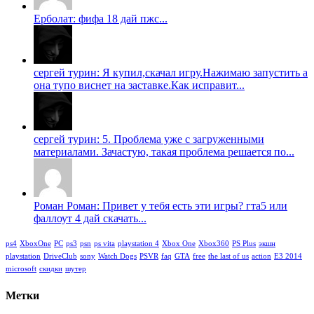
Ерболат: фифа 18 дай пжс...
сергей турин: Я купил,скачал игру.Нажимаю запустить а
она тупо виснет на заставке.Как исправит...
сергей турин: 5. Проблема уже с загруженными
материалами. Зачастую, такая проблема решается по...
Роман Роман: Привет у тебя есть эти игры? гта5 или
фаллоут 4 дай скачать...
ps4
XboxOne
PC
ps3
psn
ps vita
playstation 4
Xbox One
Xbox360
PS Plus
экшн
playstation
DriveClub
sony
Watch Dogs
PSVR
faq
GTA
free
the last of us
action
E3 2014
microsoft
скидки
шутер
Метки