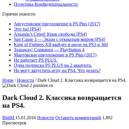
Политика Конфиденциальности
Горячие новости
Августовское предложение в PS Plus (2017)
Это ты! [PS4]
Assassin’s Creed: Крик свободы [PS4]
Just Cause 3 — Экшн с открытым миром [PS4]
King of Fighters XII выйдет в июле на PS3 и 360
Tearaway/ Сорванец — PlayStation 4
Мартовское предложение в PS Plus (2017)
Не работает PS PLUS.
Одна подписка PS PLUS на 2 аккаунта.
Не могу запустить игру на PS4. Что делать?
Home
/
Новости
/
Dark Cloud 2. Классика возвращается на PS4.
Dark Cloud 2. Классика возвращается
на PS4.
RhitM
15.01.2016
Новости
Оставить комментарий
1,892
Просмотров