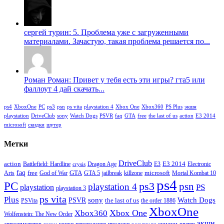
сергей турин: 5. Проблема уже с загруженными
материалами. Зачастую, такая проблема решается по...
Роман Роман: Привет у тебя есть эти игры? гта5 или
фаллоут 4 дай скачать...
ps4
XboxOne
PC
ps3
psn
ps vita
playstation 4
Xbox One
Xbox360
PS Plus
экшн
playstation
DriveClub
sony
Watch Dogs
PSVR
faq
GTA
free
the last of us
action
E3 2014
microsoft
скидки
шутер
Метки
DriveClub
action
E3 2014
Battlefield: Hardline
Dragon Age
E3
Electronic
crysis
faq
free
GTA
microsoft
Arts
God of War
GTA 5
jailbreak
killzone
Mortal Kombat 10
ps4
PC
ps3
psn
playstation 4
PS
playstation
playstation 3
ps vita
Plus
sony
PSVR
Watch Dogs
the last of us
PSVita
the order 1886
XboxOne
Xbox One
Xbox360
Wolfenstein: The New Order
экшн
скидки
автосимулятор
гонки
переиздание
продажи
шутер