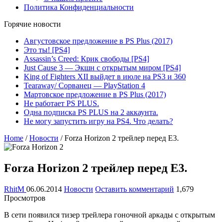
Политика Конфиденциальности
Горячие новости
Августовское предложение в PS Plus (2017)
Это ты! [PS4]
Assassin’s Creed: Крик свободы [PS4]
Just Cause 3 — Экшн с открытым миром [PS4]
King of Fighters XII выйдет в июле на PS3 и 360
Tearaway/ Сорванец — PlayStation 4
Мартовское предложение в PS Plus (2017)
Не работает PS PLUS.
Одна подписка PS PLUS на 2 аккаунта.
Не могу запустить игру на PS4. Что делать?
Home
/
Новости
/
Forza Horizon 2 трейлер перед E3.
Forza Horizon 2 трейлер перед E3.
RhitM
06.06.2014
Новости
Оставить комментарий
1,679
Просмотров
В сети появился тизер трейлера гоночной аркады с открытым