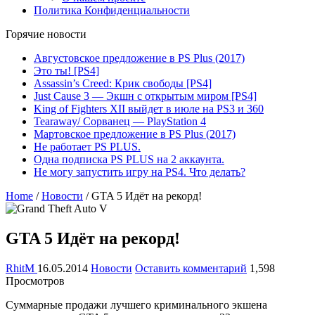
Политика Конфиденциальности
Горячие новости
Августовское предложение в PS Plus (2017)
Это ты! [PS4]
Assassin’s Creed: Крик свободы [PS4]
Just Cause 3 — Экшн с открытым миром [PS4]
King of Fighters XII выйдет в июле на PS3 и 360
Tearaway/ Сорванец — PlayStation 4
Мартовское предложение в PS Plus (2017)
Не работает PS PLUS.
Одна подписка PS PLUS на 2 аккаунта.
Не могу запустить игру на PS4. Что делать?
Home
/
Новости
/
GTA 5 Идёт на рекорд!
GTA 5 Идёт на рекорд!
RhitM
16.05.2014
Новости
Оставить комментарий
1,598
Просмотров
Суммарные продажи лучшего криминального экшена