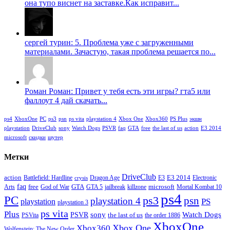
она тупо виснет на заставке.Как исправит...
сергей турин: 5. Проблема уже с загруженными
материалами. Зачастую, такая проблема решается по...
Роман Роман: Привет у тебя есть эти игры? гта5 или
фаллоут 4 дай скачать...
ps4
XboxOne
PC
ps3
psn
ps vita
playstation 4
Xbox One
Xbox360
PS Plus
экшн
playstation
DriveClub
sony
Watch Dogs
PSVR
faq
GTA
free
the last of us
action
E3 2014
microsoft
скидки
шутер
Метки
DriveClub
action
E3 2014
Battlefield: Hardline
Dragon Age
E3
Electronic
crysis
faq
free
GTA
microsoft
Arts
God of War
GTA 5
jailbreak
killzone
Mortal Kombat 10
ps4
PC
ps3
psn
playstation 4
PS
playstation
playstation 3
ps vita
Plus
sony
PSVR
Watch Dogs
the last of us
PSVita
the order 1886
XboxOne
Xbox One
Xbox360
Wolfenstein: The New Order